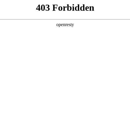
产品及服务
行业解决方案
合作伙伴
投资者关系
技公司的长期深度合作，构建起覆盖企业数字化转型全产业链、全生命
化产品技术镜像。